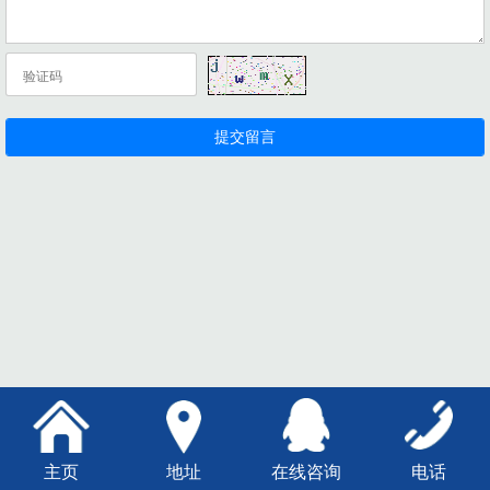
主页
地址
在线咨询
电话