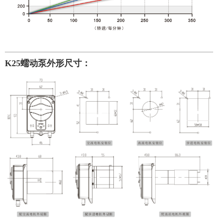
K25蠕动泵
外形尺寸：