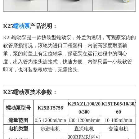
K25
蠕动泵
产品说明：
K25蠕动泵是一款快装型蠕动泵，外盖为透明，可观察泵内的
软管磨损情况，滚轮为进口工程塑料，内嵌高强度耐磨轴
承，泵的前盖上有定位轴承，保证泵在运行过程中的同心
度，出入管为接头连接式，快速方便，内部只需一小段软管
即可，也可装整根软管，无需接头。
K25蠕动泵技术参数：
K25XZL100/20
K25TB05/10/30/
蠕动泵型号
K25BT5756
0/300
60
流量范围
0.5-1200ml/min
130-1200ml/min
10-185ml/min
电机类型
步进电机
直流电机
交流电机
300RPM以内可