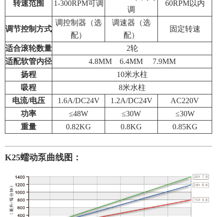
转速范围
1-300RPM可调
60RPM以内
调
调控制器（选
调速器（选
调节控制方式
固定转速
配）
配）
适合滚轮数量
2轮
适配软管内径
4.8MM 6.4MM 7.9MM
扬程
10米水柱
吸程
8米水柱
电流/电压
1.6A/DC24V
1.2A/DC24V
AC220V
功率
≤48W
≤30W
≤30W
重量
0.82KG
0.8KG
0.85KG
K25蠕动泵曲线图：